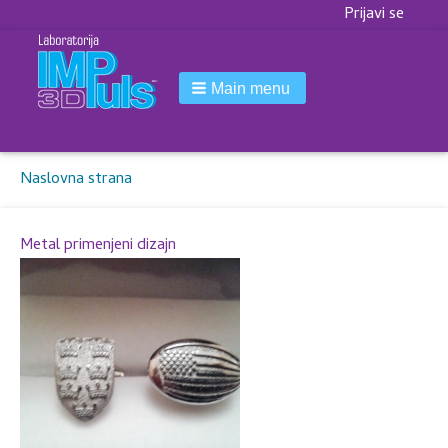
Korisnički
Prijavi se
meni
Main menu
Breadcrumbs
You
Naslovna strana
are
here:
Metal primenjeni dizajn