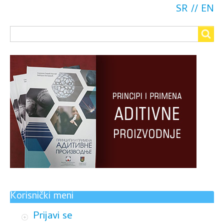
SR
EN
Search
Search
Korisnički meni
Prijavi se