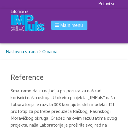
Korisnički
Prijavi se
meni
Main menu
Breadcrumbs
You
Naslovna strana
O nama
are
here:
Reference
Smatramo da su najbolja preporuka za naš rad
korisnici naših usluga. U okviru projekta „IMPuls“ naša
Laboratorija je razvila 308 kompjuterskih modela i 121
prototip za potrebe preduzeća Raškog, Rasinskog i
Moravičkog okruga. Gradeći na ovim rezultatima ovog
projekta, naša Laboratorija je proširila svoj rad na