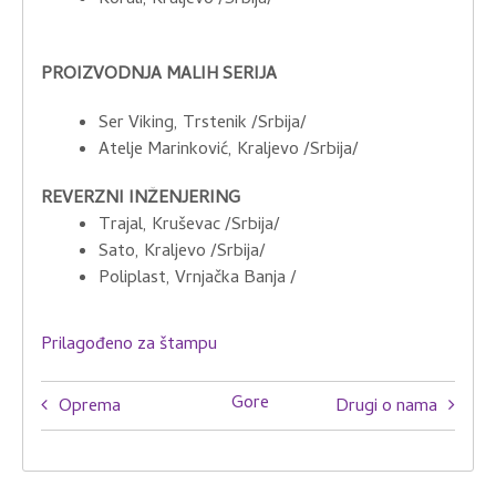
PROIZVODNJA MALIH SERIJA
Ser Viking, Trstenik /Srbija/
Atelje Marinković, Kraljevo /Srbija/
REVERZNI INŽENJERING
Trajal, Kruševac /Srbija/
Sato, Kraljevo /Srbija/
Poliplast, Vrnjačka Banja /
Prilagođeno za štampu
Book
Gore
Oprema
Drugi o nama
traversal
links