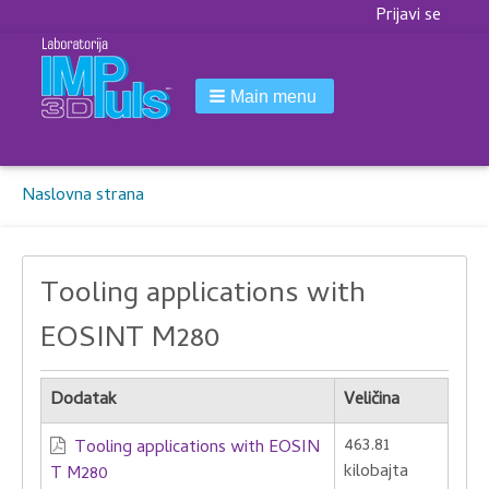
Korisnički
Prijavi se
meni
Main menu
Breadcrumbs
You
Naslovna strana
are
here:
Tooling applications with
EOSINT M280
Dodatak
Veličina
463.81
Tooling applications with EOSIN
kilobajta
T M280