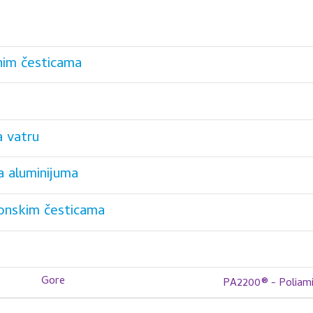
nim česticama
a vatru
a aluminijuma
onskim česticama
Gore
PA2200® - Poliami