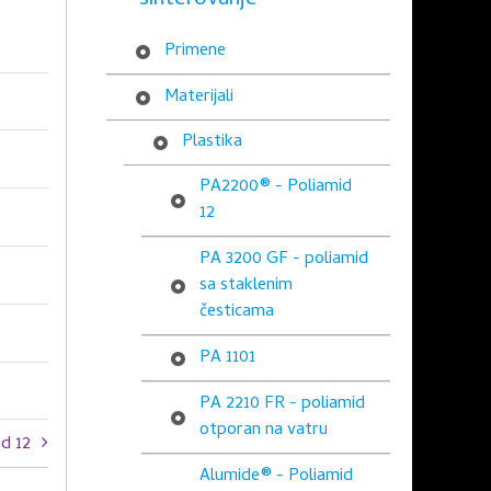
sinterovanje
Primene
Materijali
Plastika
PA2200® - Poliamid
12
PA 3200 GF - poliamid
sa staklenim
česticama
PA 1101
PA 2210 FR - poliamid
otporan na vatru
d 12
Alumide® - Poliamid