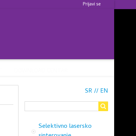
Korisnički
Prijavi se
meni
T
DOWNLOAD CENTAR
SR
EN
Search
Search
Selektivno lasersko