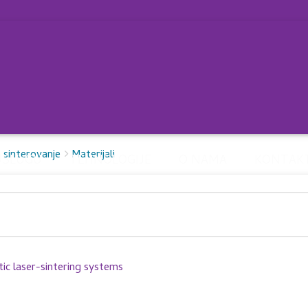
 sinterovanje
Materijali
USLUGU
TEHNOLOGIJE
O NAMA
KONTAK
c laser-sintering systems