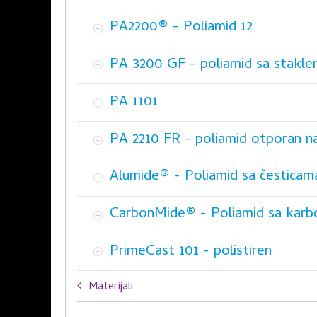
PA2200® - Poliamid 12
PA 3200 GF - poliamid sa stakle
PA 1101
PA 2210 FR - poliamid otporan n
Alumide® - Poliamid sa česticam
CarbonMide® - Poliamid sa karb
PrimeCast 101 - polistiren
Book
Materijali
traversal