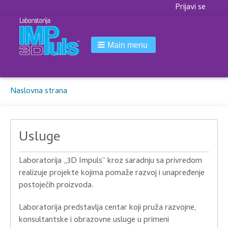
Korisnički
Prijavi se
meni
Main menu
Breadcrumbs
You
Naslovna strana
are
here:
Usluge
Laboratorija „3D Impuls“ kroz saradnju sa privredom
realizuje projekte kojima pomaže razvoj i unapređenje
postojećih proizvoda.
Laboratorija predstavlja centar koji pruža razvojne,
konsultantske i obrazovne usluge u primeni