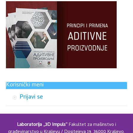
Korisnički meni
Prijavi se
Laboratorija „3D Impuls“
Fakultet za mašinstvo i
građevinarstvo u Kraljevu / Dositejeva 19, 36000 Kraljevo,