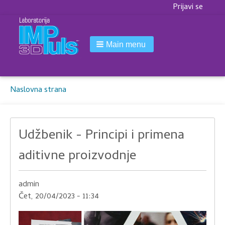
Korisnički
Prijavi se
meni
Main menu
Breadcrumbs
You
Naslovna strana
are
here:
Udžbenik - Principi i primena
aditivne proizvodnje
admin
Čet, 20/04/2023 - 11:34