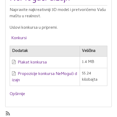
Napravite najkreativniji 3D model i pretvorićemo Vašu
maštu u realnost.
Uslovi konkursa u pripremi.
Konkursi
Dodatak
Veličina
1.4 MB
Plakat konkursa
55.24
Propozicije konkursa NeMogući d
kilobajta
izajn
Opširnije
o
Konkurs
za
mlade