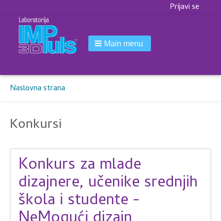
Korisnički
Prijavi se
meni
Main menu
Breadcrumbs
You
Naslovna strana
are
here:
Konkursi
Konkurs za mlade
dizajnere, učenike srednjih
škola i studente -
NeMogući dizajn